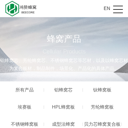
EN
蜂窝产品
Cellular Products
铝蜂窝芯、芳纶蜂窝芯、不锈钢蜂窝芯等芯材，以及以蜂窝芯材
为复合板材，制品制件，场景化、产品化的具体产品。
所有产品
铝蜂窝芯
钛蜂窝板
埃赛板
HPL蜂窝板
芳纶蜂窝板
不锈钢蜂窝板
成型法蜂窝
贝力芯蜂窝复合板