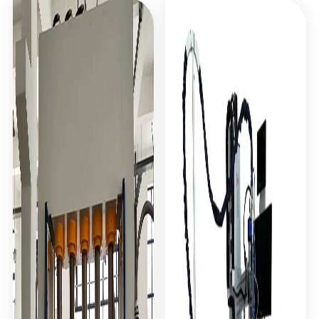
采用PLC控制，
控制，操作方
操作方便，适用
便，适用于蜂窝
于蜂窝的烘干和
的定型工艺。
固...