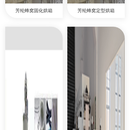
芳纶蜂窝固化烘箱
芳纶蜂窝定型烘箱