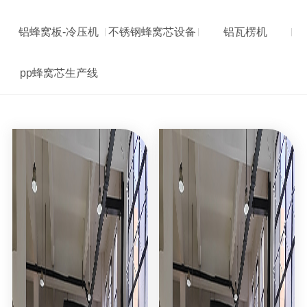
铝蜂窝板-冷压机
不锈钢蜂窝芯设备
铝瓦楞机
pp蜂窝芯生产线